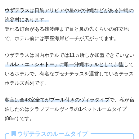
ウザテラス
は日航アリビアや星のや沖縄などがある沖縄の
読谷村にあります。
登れる灯台がある残波岬まで目と鼻の先くらいの好立地
で、ホテル前には宇座海岸ビーチが広がってます。
ウザテラスは国内ホテルでは11ヵ所しか加盟できていない
「
ルレ・エ・シャトー
」に唯一沖縄ホテルとして加盟
して
いるホテルで、有名なブセナテラスを運営しているテラス
ホテルズ系列です。
客室は全48室全てがプール付きのヴィラタイプ
で、私が宿
泊したのはクラブプールヴィラの1ベットルームタイプ
(88㎡) です。
ウザテラスのルームタイプ