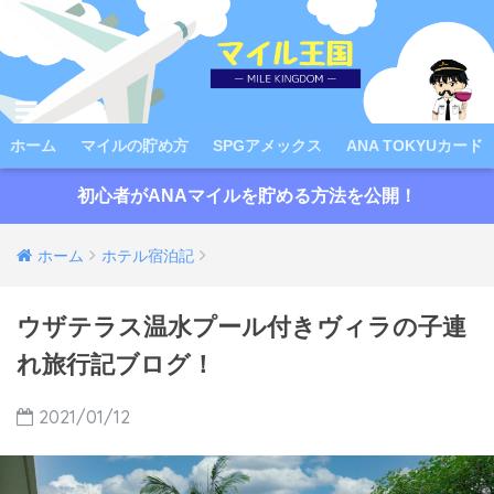
ホーム
マイルの貯め方
SPGアメックス
ANA TOKYUカード
初心者がANAマイルを貯める方法を公開！
ホーム
ホテル宿泊記
ウザテラス温水プール付きヴィラの子連
れ旅行記ブログ！
2021/01/12