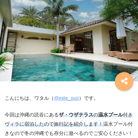
こんにちは、ワタル（
@mile_ouji
）です。
今回は沖縄の読谷にある
ザ・ウザテラス
の
温水プール
付き
ヴィラに宿泊したので旅行記を紹介します！
温水プール付
きなので冬の沖縄でも存分に遊べるのでご安心ください！