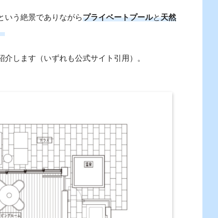
という絶景でありながら
プライベートプール
と
天然
。
紹介します（いずれも公式サイト引用）。