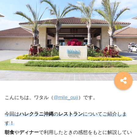
こんにちは、ワタル（
@mile_ouji
）です。
今回は
ハレクラニ沖縄
の
レストラン
についてご紹介しま
す！
朝食
や
ディナー
で利用したときの感想をもとに解説してい